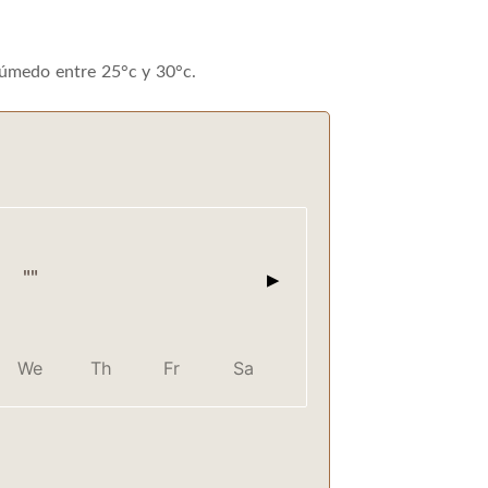
úmedo entre 25°c y 30°c.
▶
""
We
Th
Fr
Sa