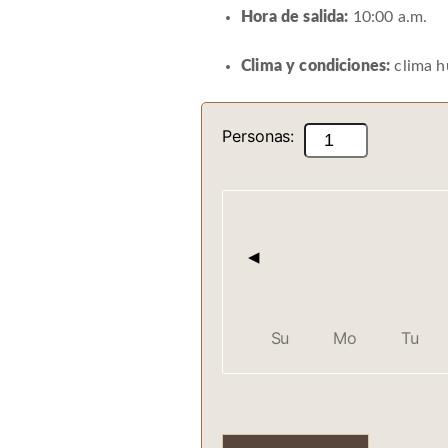
Hora de salida:
10:00 a.m.
Clima y condiciones:
clima h
Tour
Personas:
a
Poza
Encantada
el
◀
secreto
mejor
guardado
Su
Mo
Tu
de
la
costa
caribe