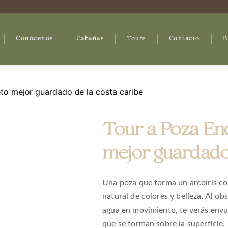
Conócenos
Cabañas
Tours
Contacto
B
to mejor guardado de la costa caribe
Tour a Poza Enc
mejor guardado 
Una poza que forma un arcoíris co
natural de colores y belleza. Al obse
agua en movimiento, te verás envue
que se forman sobre la superficie.