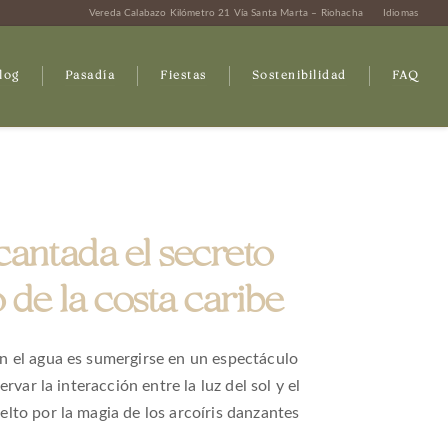
Vereda Calabazo Kilómetro 21 Vía Santa Marta – Riohacha
Idiomas
log
Pasadía
Fiestas
Sostenibilidad
FAQ
antada el secreto
de la costa caribe
n el agua es sumergirse en un espectáculo
rvar la interacción entre la luz del sol y el
lto por la magia de los arcoíris danzantes