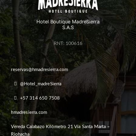
Hotel Boutique MadreSierra
S.A.S
RNT: 100616
reservas@hmadresierra.com
@Hotel_madreSierra
+57 314 650 7508
hmadresierra.com
Vereda Calabazo Kilómetro 21 Vía Santa Marta –
Riohacha