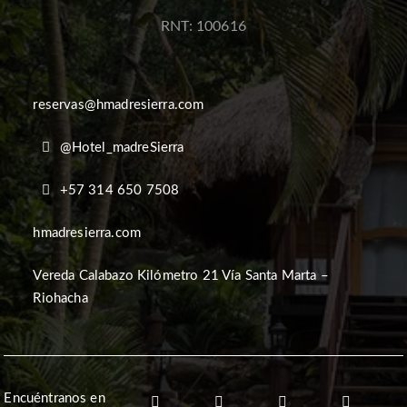
RNT: 100616
reservas@hmadresierra.com
@Hotel_madreSierra
+57 314 650 7508
hmadresierra.com
Vereda Calabazo Kilómetro 21 Vía Santa Marta –
Riohacha
Encuéntranos en