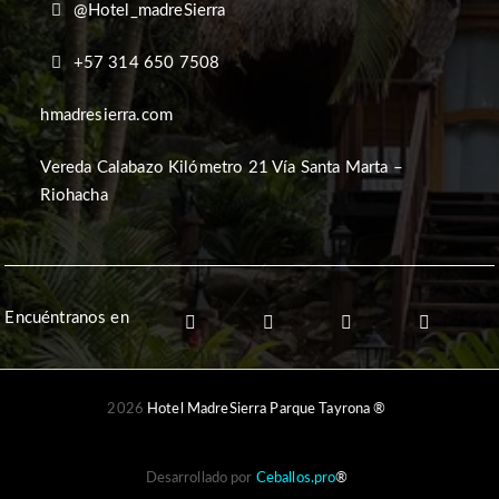
@Hotel_madreSierra
+57 314 650 7508
hmadresierra.com
Vereda Calabazo Kilómetro 21 Vía Santa Marta –
Riohacha
Encuéntranos en
2026
Hotel MadreSierra Parque Tayrona ®
Desarrollado por
Ceballos.pro
®